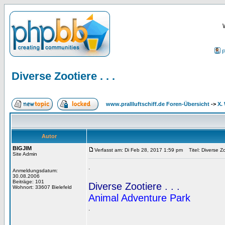
P
Diverse Zootiere . . .
www.prallluftschiff.de Foren-Übersicht
->
X.
Autor
BIGJIM
Verfasst am: Di Feb 28, 2017 1:59 pm
Titel: Diverse Zoo
Site Admin
.
Anmeldungsdatum:
30.08.2006
Beiträge: 101
Diverse Zootiere . . .
Wohnort: 33607 Bielefeld
Animal Adventure Park
.