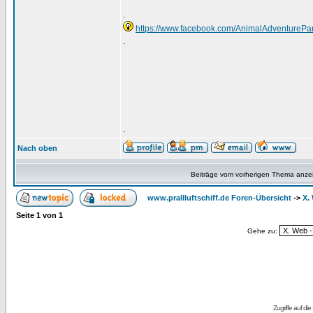
.
https://www.facebook.com/AnimalAdventureP
.
.
Nach oben
Beiträge vom vorherigen Thema anze
www.prallluftschiff.de Foren-Übersicht
->
X.
Seite
1
von
1
Gehe zu:
Zugriffe auf d