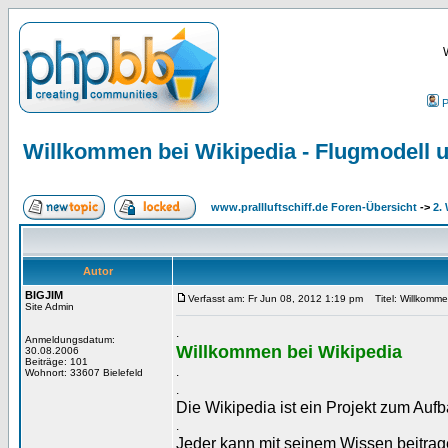
P
Willkommen bei Wikipedia - Flugmodell
www.prallluftschiff.de Foren-Übersicht
->
2.
Autor
BIGJIM
Verfasst am: Fr Jun 08, 2012 1:19 pm
Titel: Willkomme
Site Admin
.
Anmeldungsdatum:
Willkommen bei Wikipedia
30.08.2006
Beiträge: 101
.
Wohnort: 33607 Bielefeld
.
Die Wikipedia ist ein Projekt zum Auf
.
Jeder kann mit seinem Wissen beitrag