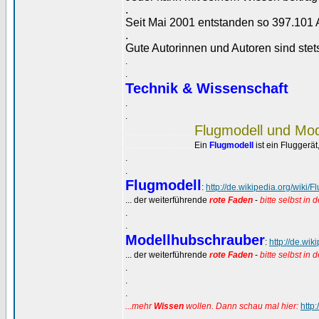
.
Seit Mai 2001 entstanden so 397.101 A
.
Gute Autorinnen und Autoren sind ste
.
.
Technik & Wissenschaft
.
.
Flugmodell und Mo
...............................................
Ein
Flugmodell
ist ein Fluggerä
...............................................
.
.
Flugmodell
:
http://de.wikipedia.org/wiki/
... der weiterführende
rote Faden
-
bitte selbst i
.
.
Modellhubschrauber
:
http://de.wi
... der weiterführende
rote Faden
-
bitte selbst i
.
.
.
...mehr
Wissen
wollen. Dann schau mal hier:
http