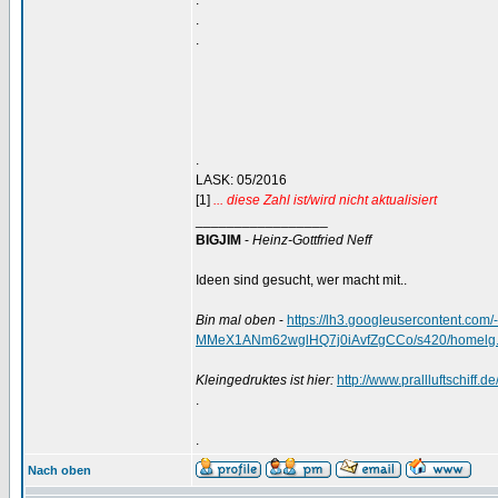
.
.
.
.
LASK: 05/2016
[1]
... diese Zahl ist/wird nicht aktualisiert
_________________
BIGJIM
-
Heinz-Gottfried Neff
Ideen sind gesucht, wer macht mit..
Bin mal oben
-
https://lh3.googleusercontent.
MMeX1ANm62wglHQ7j0iAvfZgCCo/s420/homelg.
Kleingedruktes ist hier:
http://www.prallluftschiff.
.
.
Nach oben