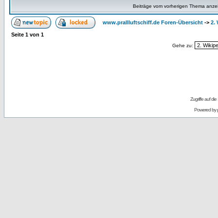
Beiträge vom vorherigen Thema anze
www.prallluftschiff.de Foren-Übersicht
->
2.
Seite
1
von
1
Gehe zu:
Zugriffe auf d
Powered by