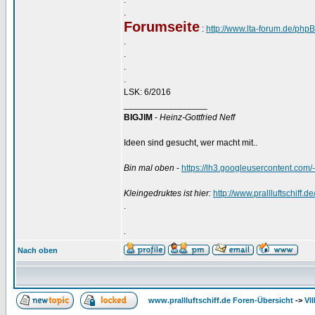
.
.
Forumseite
:
http://www.lta-forum.de/php
.
.
.
.
LSK: 6/2016
_________________
BIGJIM
-
Heinz-Gottfried Neff
Ideen sind gesucht, wer macht mit..
Bin mal oben
-
https://lh3.googleusercontent
Kleingedruktes ist hier:
http://www.prallluftschiff.
.
.
Nach oben
www.prallluftschiff.de Foren-Übersicht
->
VI