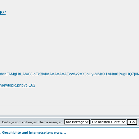
BB3/
.com/-ddhFAMgHrLA/V08ioFkBivI/AAAAAAAAEcw/w2AXJoHy-MMeX1ANm62wglHQ7j0i
de/viewtopic.php?t=162
Beiträge vom vorherigen Thema anzeigen:
II. Geschichte und Internetseiten: www. ..