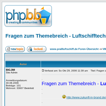
Fragen zum Themebreich - Luftschifftech
www.prallluftschiff.de Foren-Übersicht
->
VI
Autor
BIGJIM
Verfasst am: So Okt 29, 2006 11:39 am
Titel: Fragen z
Site Admin
.
Anmeldungsdatum:
Fragen zum Themebreich -
Lu
30.08.2006
Beiträge: 101
Wohnort: 33607 Bielefeld
.
.
http://www.zukunft-in-brand.de/
..........................................
.