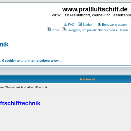
www.prallluftschiff.de
WBW ... für Prallluftschiff, Werbe- und Fesselzeppe
FAQ
Suchen
Benutzergruppen
Profil
Einloggen, um private Nachrichten zu lesen
nik
II. Geschichte und Internetseiten: www. ..
Nachricht
um Themebreich - Luftschifftechnik
ftschifftechnik