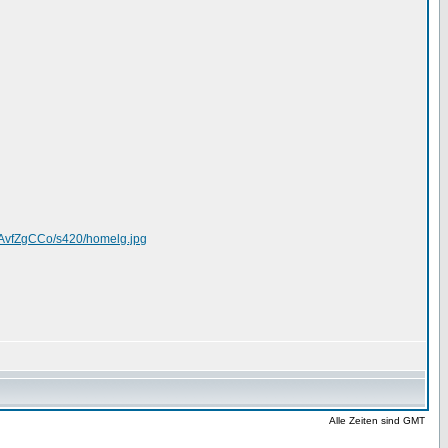
AvfZgCCo/s420/homelg.jpg
Alle Zeiten sind GMT