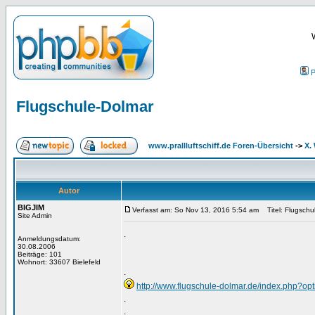
P
Flugschule-Dolmar
www.prallluftschiff.de Foren-Übersicht
->
X.
Autor
BIGJIM
Verfasst am: So Nov 13, 2016 5:54 am
Titel: Flugschu
Site Admin
.
Anmeldungsdatum:
30.08.2006
Beiträge: 101
Wohnort: 33607 Bielefeld
.
http://www.flugschule-dolmar.de/index.php?o
.
.