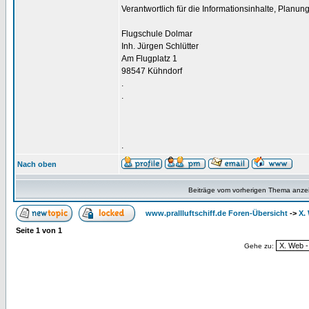
Verantwortlich für die Informationsinhalte, Planun
Flugschule Dolmar
Inh. Jürgen Schlütter
Am Flugplatz 1
98547 Kühndorf
.
.
.
Nach oben
Beiträge vom vorherigen Thema anze
www.prallluftschiff.de Foren-Übersicht
->
X.
Seite
1
von
1
Gehe zu: