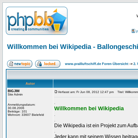
P
Willkommen bei Wikipedia - Ballongesch
www.prallluftschiff.de Foren-Übersicht
->
2.
Autor
BIGJIM
Verfasst am: Fr Jun 08, 2012 12:47 pm
Titel: Willkomm
Site Admin
.
Anmeldungsdatum:
Willkommen bei Wikipedia
30.08.2006
Beiträge: 101
.
Wohnort: 33607 Bielefeld
.
Die Wikipedia ist ein Projekt zum Auf
.
Jeder kann mit seinem Wissen beitrag