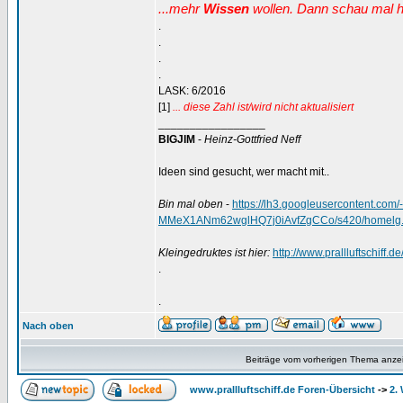
...mehr
Wissen
wollen. Dann schau mal h
.
.
.
.
LASK: 6/2016
[1]
... diese Zahl ist/wird nicht aktualisiert
_________________
BIGJIM
-
Heinz-Gottfried Neff
Ideen sind gesucht, wer macht mit..
Bin mal oben
-
https://lh3.googleusercontent.
MMeX1ANm62wglHQ7j0iAvfZgCCo/s420/homelg.
Kleingedruktes ist hier:
http://www.prallluftschiff.
.
.
Nach oben
Beiträge vom vorherigen Thema anze
www.prallluftschiff.de Foren-Übersicht
->
2.