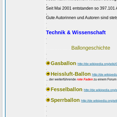
.
Seit Mai 2001 entstanden so 397.101 A
.
Gute Autorinnen und Autoren sind ste
.
.
Technik & Wissenschaft
.
.
Ballongeschichte
...............................................
.
.
Gasballon
:
http://de.wikipedia.org/wiki
.
Heissluft-Ballon
:
http://de.wikiped
... der weiterführende
rote Faden
zu einem Forum
.
Fesselballon
:
http://de.wikipedia.org/
.
Sperrballon
:
http://de.wikipedia.org/wi
.
.
.