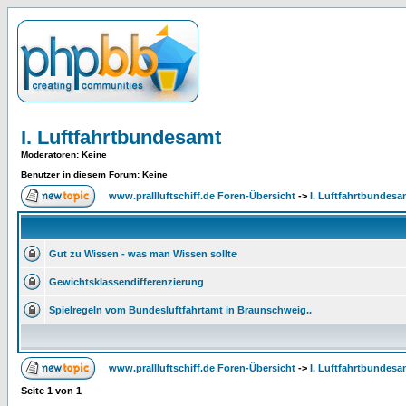
I. Luftfahrtbundesamt
Moderatoren
: Keine
Benutzer in diesem Forum: Keine
www.prallluftschiff.de Foren-Übersicht
->
I. Luftfahrtbundesa
Gut zu Wissen - was man Wissen sollte
Gewichtsklassendifferenzierung
Spielregeln vom Bundesluftfahrtamt in Braunschweig..
www.prallluftschiff.de Foren-Übersicht
->
I. Luftfahrtbundesa
Seite
1
von
1