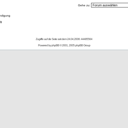
Gehe zu:
ndigung
ig
Zugriffe auf die Seite seit dem 24.04.2006: 44485564
Powered by
phpBB
© 2001, 2005 phpBB Group