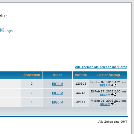
lin -
Login
Alle Themen als gelesen markieren
Antworten
Autor
Aufrufe
Letzter Beitrag
So Jun 07, 2015 4:21 am
0
BIGJIM
120303
BIGJIM
Di Feb 17, 2009 2:05 am
0
BIGJIM
44743
BIGJIM
Fr Sep 01, 2006 2:10 am
0
BIGJIM
42841
BIGJIM
Alle Zeiten sind GMT