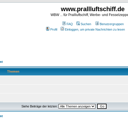
www.prallluftschiff.de
WBW ... für Prallluftschiff, Werbe- und Fesselzeppe
FAQ
Suchen
Benutzergruppen
Profil
Einloggen, um private Nachrichten zu lesen
mt
Themen
Siehe Beiträge der letzten:
mt