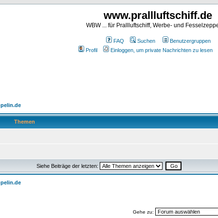
www.prallluftschiff.de
WBW ... für Prallluftschiff, Werbe- und Fesselzeppe
FAQ
Suchen
Benutzergruppen
Profil
Einloggen, um private Nachrichten zu lesen
pelin.de
Themen
Siehe Beiträge der letzten:
pelin.de
Gehe zu: