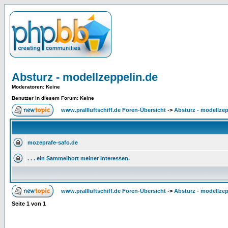
Absturz - modellzeppelin.de
Moderatoren
: Keine
Benutzer in diesem Forum: Keine
www.prallluftschiff.de Foren-Übersicht
->
Absturz - modellzep
mozeprafe-safo.de
. . . ein Sammelhort meiner Interessen.
www.prallluftschiff.de Foren-Übersicht
->
Absturz - modellzep
Seite
1
von
1