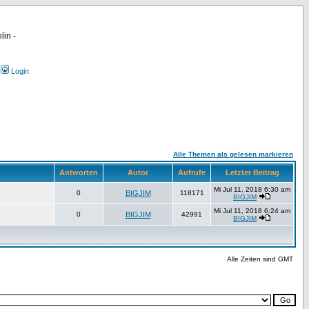
lin -
Login
Alle Themen als gelesen markieren
Antworten
Autor
Aufrufe
Letzter Beitrag
Mi Jul 11, 2018 6:30 am
0
BIGJIM
118171
BIGJIM
Mi Jul 11, 2018 6:24 am
0
BIGJIM
42991
BIGJIM
Alle Zeiten sind GMT