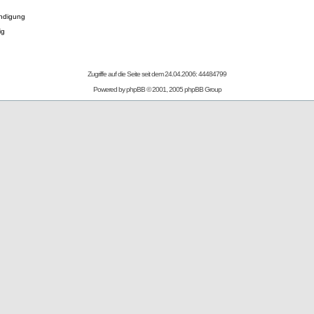
ndigung
ig
Zugriffe auf die Seite seit dem 24.04.2006: 44484799
Powered by
phpBB
© 2001, 2005 phpBB Group