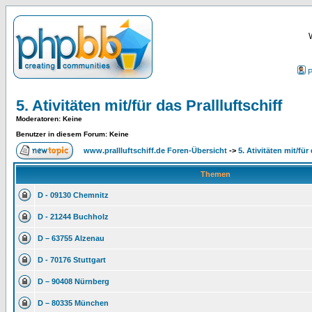
P
5. Ativitäten mit/für das Prallluftschiff
Moderatoren
: Keine
Benutzer in diesem Forum: Keine
www.prallluftschiff.de Foren-Übersicht
->
5. Ativitäten mit/für 
Themen
D - 09130 Chemnitz
D - 21244 Buchholz
D – 63755 Alzenau
D - 70176 Stuttgart
D – 90408 Nürnberg
D – 80335 München