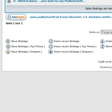
D - 56076 Koblenz - ..eine Seite für das Prallluftschiff...
Siehe Beiträge der let
www.prallluftschiff.de Foren-Übersicht
->
5. Ativitäten mit/für 
Seite
1
von
1
Gehe zu:
Neue Beiträge
Keine neuen Beiträge
Ankü
Neue Beiträge [ Top-Thema ]
Keine neuen Beiträge [ Top-Thema ]
Wicht
Neue Beiträge [ Gesperrt ]
Keine neuen Beiträge [ Gesperrt ]
Zugriffe auf d
Powered by