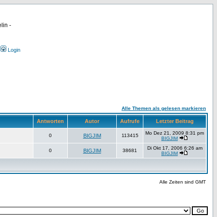
lin -
Login
Alle Themen als gelesen markieren
Antworten
Autor
Aufrufe
Letzter Beitrag
Mo Dez 21, 2009 8:31 pm
0
BIGJIM
113415
BIGJIM
Di Okt 17, 2006 6:26 am
0
BIGJIM
38681
BIGJIM
Alle Zeiten sind GMT