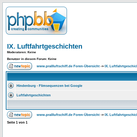
IX. Luftfahrtgeschichten
Moderatoren
: Keine
Benutzer in diesem Forum: Keine
www.prallluftschiff.de Foren-Übersicht
->
IX. Luftfahrtgeschi
Hindenburg - Flimsequenzen bei Google
Luftfahrtgeschichten
www.prallluftschiff.de Foren-Übersicht
->
IX. Luftfahrtgeschi
Seite
1
von
1