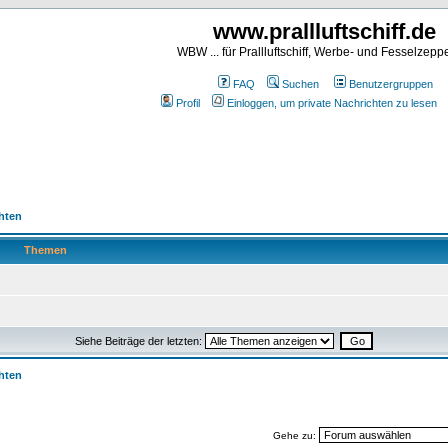
www.prallluftschiff.de
WBW ... für Prallluftschiff, Werbe- und Fesselzeppe
FAQ
Suchen
Benutzergruppen
Profil
Einloggen, um private Nachrichten zu lesen
chten
Themen
Siehe Beiträge der letzten:
chten
Gehe zu: