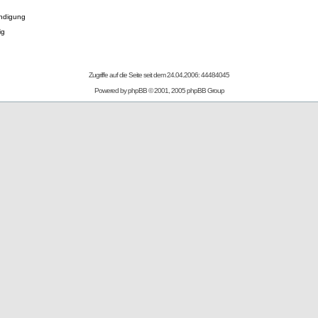
ndigung
ig
Zugriffe auf die Seite seit dem 24.04.2006: 44484045
Powered by
phpBB
© 2001, 2005 phpBB Group