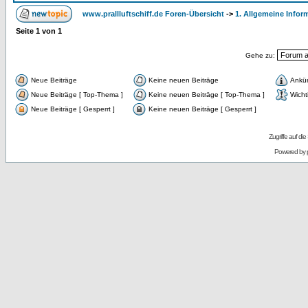
www.prallluftschiff.de Foren-Übersicht
->
1. Allgemeine Infor
Seite
1
von
1
Gehe zu:
Neue Beiträge
Keine neuen Beiträge
Ankü
Neue Beiträge [ Top-Thema ]
Keine neuen Beiträge [ Top-Thema ]
Wicht
Neue Beiträge [ Gesperrt ]
Keine neuen Beiträge [ Gesperrt ]
Zugriffe auf d
Powered by