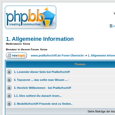
P
1. Allgemeine Information
Moderatoren
: Keine
Benutzer in diesem Forum: Keine
www.prallluftschiff.de Foren-Übersicht
->
1. Allgemeine Infor
Themen
1. Lesender dieser Seite bei Prallluftschiff
4. Topsecret ... das sollte man Wissen ... -
3. Herzlich Willkommen - bei Prallluftschiff
1.1. Dies solltest Du danach lesen...
2. Modellluftschiff-Freunde sind zu finden..
Siehe Beiträge der let