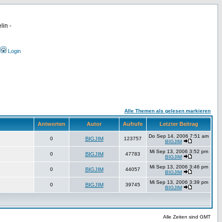
lin -
Login
Alle Themen als gelesen markieren
Antworten
Autor
Aufrufe
Letzter Beitrag
Do Sep 14, 2006 7:51 am
0
BIGJIM
123757
BIGJIM
Mi Sep 13, 2006 3:52 pm
0
BIGJIM
47783
BIGJIM
Mi Sep 13, 2006 3:46 pm
0
BIGJIM
44057
BIGJIM
Mi Sep 13, 2006 3:39 pm
0
BIGJIM
39745
BIGJIM
Alle Zeiten sind GMT