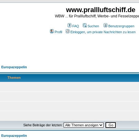
www.prallluftschiff.de
WBW ... für Prallluftschiff, Werbe- und Fesselzeppe
FAQ
Suchen
Benutzergruppen
Profil
Einloggen, um private Nachrichten zu lesen
d Europazeppelin
Themen
Siehe Beiträge der letzten:
d Europazeppelin