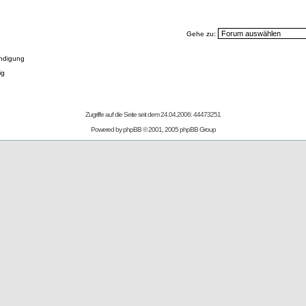
Gehe zu:
ndigung
ig
Zugriffe auf die Seite seit dem 24.04.2006: 44473251
Powered by
phpBB
© 2001, 2005 phpBB Group