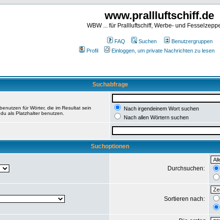
www.prallluftschiff.de
WBW ... für Prallluftschiff, Werbe- und Fesselzeppe
FAQ
Suchen
Benutzergruppen
Profil
Einloggen, um private Nachrichten zu lesen
Suchabfrage
enutzen für Wörter, die im Resultat sein
Nach irgendeinem Wort suchen
du als Platzhalter benutzen.
Nach allen Wörtern suchen
Suchoptionen
Durchsuchen:
Sortieren nach: