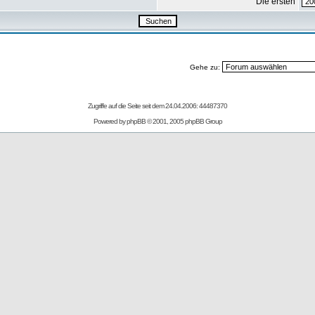
Die ersten
Gehe zu:
Zugriffe auf die Seite seit dem 24.04.2006: 44487370
Powered by
phpBB
© 2001, 2005 phpBB Group