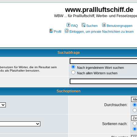
www.prallluftschiff.de
WBW ... für Prallluftschiff, Werbe- und Fesselzeppe
FAQ
Suchen
Benutzergruppen
Profil
Einloggen, um private Nachrichten zu lesen
Suchabfrage
enutzen für Wörter, die im Resultat sein
Nach irgendeinem Wort suchen
du als Platzhalter benutzen.
Nach allen Wörtern suchen
Suchoptionen
Durchsuchen:
Sortieren nach: