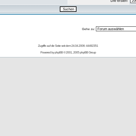
Die ersten
Gehe zu:
Zugriffe auf die Seite seit dem 24.04.2006: 44492351
Powered by
phpBB
© 2001, 2005 phpBB Group