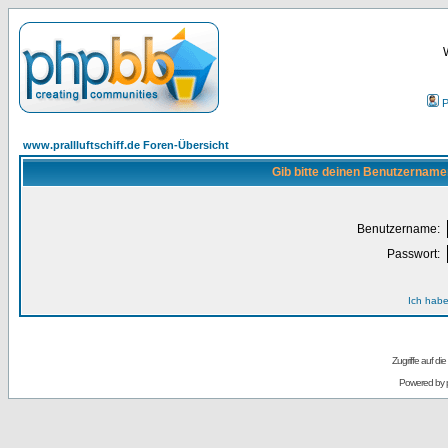
P
www.prallluftschiff.de Foren-Übersicht
Gib bitte deinen Benutzername
Benutzername:
Passwort:
Ich habe
Zugriffe auf d
Powered by