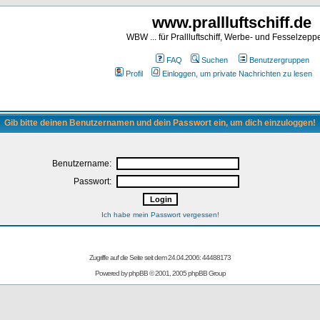
www.prallluftschiff.de
WBW ... für Prallluftschiff, Werbe- und Fesselzeppe
FAQ
Suchen
Benutzergruppen
Profil
Einloggen, um private Nachrichten zu lesen
Gib bitte deinen Benutzernamen und dein Passwort ein, um dich einzuloggen!
Benutzername:
Passwort:
Ich habe mein Passwort vergessen!
Zugriffe auf die Seite seit dem 24.04.2006: 44488173
Powered by
phpBB
© 2001, 2005 phpBB Group