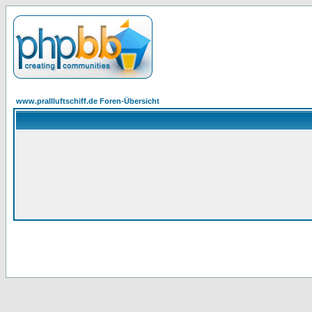
www.prallluftschiff.de Foren-Übersicht