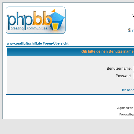
P
www.prallluftschiff.de Foren-Übersicht
Gib bitte deinen Benutzername
Benutzername:
Passwort:
Ich habe
Zugriffe auf d
Powered by