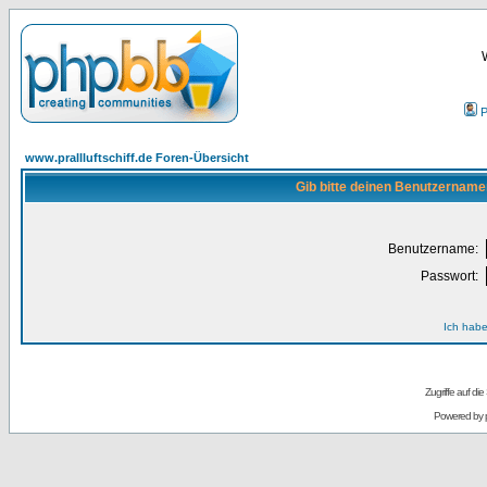
P
www.prallluftschiff.de Foren-Übersicht
Gib bitte deinen Benutzername
Benutzername:
Passwort:
Ich habe
Zugriffe auf d
Powered by