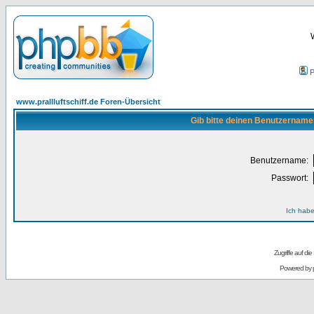
P
www.prallluftschiff.de Foren-Übersicht
Gib bitte deinen Benutzername
Benutzername:
Passwort:
Ich habe
Zugriffe auf d
Powered by