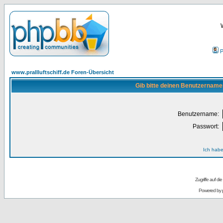
P
www.prallluftschiff.de Foren-Übersicht
Gib bitte deinen Benutzername
Benutzername:
Passwort:
Ich habe
Zugriffe auf d
Powered by