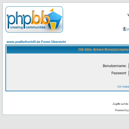
P
www.prallluftschiff.de Foren-Übersicht
Gib bitte deinen Benutzername
Benutzername:
Passwort:
Ich habe
Zugriffe auf d
Powered by