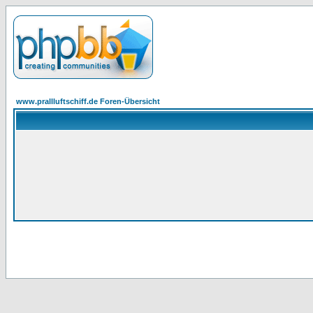
www.prallluftschiff.de Foren-Übersicht