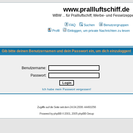
www.prallluftschiff.de
WBW ... für Prallluftschiff, Werbe- und Fesselzeppe
FAQ
Suchen
Benutzergruppen
Profil
Einloggen, um private Nachrichten zu lesen
Gib bitte deinen Benutzernamen und dein Passwort ein, um dich einzuloggen!
Benutzername:
Passwort:
Ich habe mein Passwort vergessen!
Zugriffe auf die Seite seit dem 24.04.2006: 44491056
Powered by
phpBB
© 2001, 2005 phpBB Group