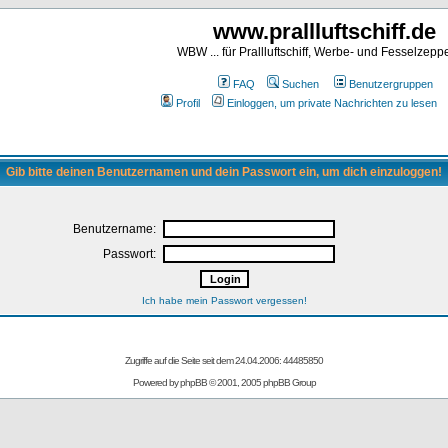
www.prallluftschiff.de
WBW ... für Prallluftschiff, Werbe- und Fesselzeppe
FAQ
Suchen
Benutzergruppen
Profil
Einloggen, um private Nachrichten zu lesen
Gib bitte deinen Benutzernamen und dein Passwort ein, um dich einzuloggen!
Benutzername:
Passwort:
Ich habe mein Passwort vergessen!
Zugriffe auf die Seite seit dem 24.04.2006: 44485850
Powered by
phpBB
© 2001, 2005 phpBB Group