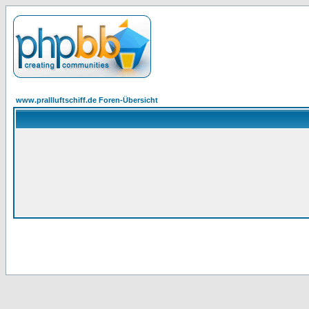
www.prallluftschiff.de Foren-Übersicht