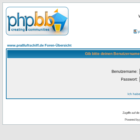
P
www.prallluftschiff.de Foren-Übersicht
Gib bitte deinen Benutzername
Benutzername:
Passwort:
Ich habe
Zugriffe auf d
Powered by