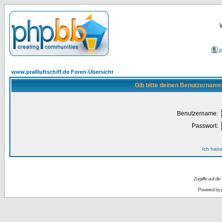
P
www.prallluftschiff.de Foren-Übersicht
Gib bitte deinen Benutzername
Benutzername:
Passwort:
Ich habe
Zugriffe auf d
Powered by