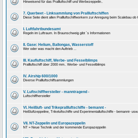
Hinweisend für das Prallluftschiff und Werbezeppelin..
7. Querbeet - Linksammlung von Prallluftschiffen
Diese Seite dient allen Prallluftschiffworkern zur Anregung beim Scalebau o
I. Luftfahrtbundesamt
Regeln im Luftraum. In Braunschweig gibt ´s Informationen
II. Gase: Helium, Ballongas, Wasserstoff
Wer oder was macht den Auftrieb ...
III. Kaufluftschiff, Werbe- und Fesselblimps
Prallluftschiff über 2000 mm.. Werbe- und Fesselblimps
IV. Airship 600/1000
Diverse Prallluftschiffsammlungen
V. Luftschiffhersteller - manntragend -
Luftschiffhersteller
VI. Heißluft- und Trikeprallluftschiffe - bemannt -
Heißluftzeppeline, Trikeluftschiffe und Experimentalluftschiffe - bemannt- usw
VII. NT-Zeppelin und Europazeppelin
NT = Neue Technik und der kommende Europazeppelin