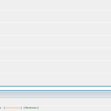
te. [
Administrator
] [
Moderator
]