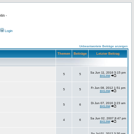
lin -
Login
Unbeantwortete Beiträge anzeigen
Themen
Beiträge
Letzter Beitrag
Sa Jun 11, 2016 5:15 pm
5
5
BIGJIM
Fr Jun 08, 2012 1:51 pm
5
5
BIGJIM
Di Jun 07, 2016 3:23 am
5
6
BIGJIM
Sa Jun 02, 2007 8:47 pm
4
6
BIGJIM
So Jul 01, 2012 3:30 pm