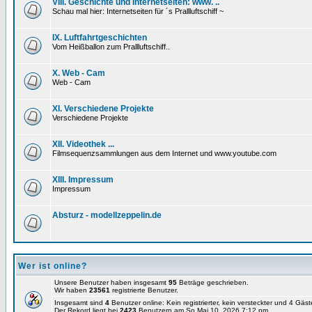
VIII. Geschichte und Internetseiten: www. ..
Schau mal hier: Internetseiten für ´s Prallluftschiff ~
IX. Luftfahrtgeschichten
Vom Heißballon zum Prallluftschiff..
X. Web - Cam
Web - Cam
XI. Verschiedene Projekte
Verschiedene Projekte
XII. Videothek ...
Filmsequenzsammlungen aus dem Internet und www.youtube.com
XIII. Impressum
Impressum
Absturz - modellzeppelin.de
Wer ist online?
Unsere Benutzer haben insgesamt
95
Beträge geschrieben.
Wir haben
23561
registrierte Benutzer.
Insgesamt sind
4
Benutzer online: Kein registrierter, kein versteckter und 4 Gäs
Der Rekord liegt bei
2423
Benutzern am So Mai 10, 2026 7:12 pm.