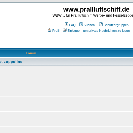
www.prallluftschiff.de
WBW ... für Prallluftschiff, Werbe- und Fesselzeppe
FAQ
Suchen
Benutzergruppen
Profil
Einloggen, um private Nachrichten zu lesen
Forum
rbezeppeline