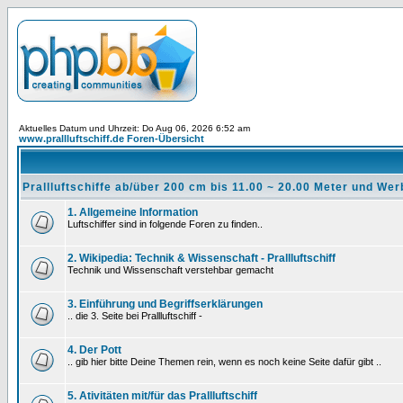
Aktuelles Datum und Uhrzeit: Do Aug 06, 2026 6:52 am
www.prallluftschiff.de Foren-Übersicht
Prallluftschiffe ab/über 200 cm bis 11.00 ~ 20.00 Meter und We
1. Allgemeine Information
Luftschiffer sind in folgende Foren zu finden..
2. Wikipedia: Technik & Wissenschaft - Prallluftschiff
Technik und Wissenschaft verstehbar gemacht
3. Einführung und Begriffserklärungen
.. die 3. Seite bei Prallluftschiff -
4. Der Pott
.. gib hier bitte Deine Themen rein, wenn es noch keine Seite dafür gibt ..
5. Ativitäten mit/für das Prallluftschiff