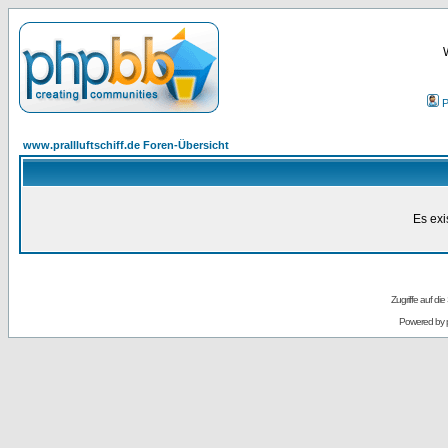
P
www.prallluftschiff.de Foren-Übersicht
Es exi
Zugriffe auf d
Powered by