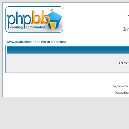
P
www.prallluftschiff.de Foren-Übersicht
Es exi
Zugriffe auf d
Powered by