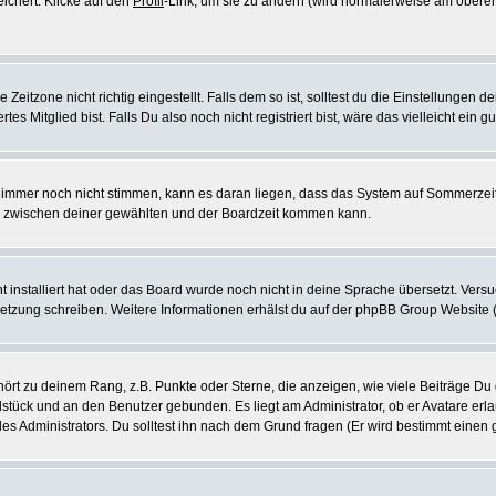
eichert. Klicke auf den
Profil
-Link, um sie zu ändern (wird normalerweise am oberen
itzone nicht richtig eingestellt. Falls dem so ist, solltest du die Einstellungen dei
es Mitglied bist. Falls Du also noch nicht registriert bist, wäre das vielleicht ein 
en immer noch nicht stimmen, kann es daran liegen, dass das System auf Sommerzeit
 zwischen deiner gewählten und der Boardzeit kommen kann.
ht installiert hat oder das Board wurde noch nicht in deine Sprache übersetzt. Ve
bersetzung schreiben. Weitere Informationen erhälst du auf der phpBB Group Website 
rt zu deinem Rang, z.B. Punkte oder Sterne, die anzeigen, wie viele Beiträge Du
elstück und an den Benutzer gebunden. Es liegt am Administrator, ob er Avatare erl
s Administrators. Du solltest ihn nach dem Grund fragen (Er wird bestimmt einen 