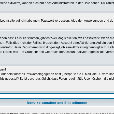
iese aktivierst, können dich nur noch Administratoren in der Liste sehen. Du zählst
 Loginseite auf
Ich habe mein Passwort vergessen
, folge den Anweisungen und du 
en hast. Falls sie stimmen, gibt es zwei Möglichkeiten, was passiert ist: Wenn d
Falls dies nicht der Fall ist, braucht dein Account eine Aktivierung. Auf einigen B
istrator. Beim Registrieren wird dir gesagt, ob eine Aktivierung benötigt wird. Fal
sse korrekt war. Ein Grund für den Gebrauch der Account-Aktivierungen ist die Verh
ggen!
oder ein falsches Psswort eingegeben hast (überprüfe die E-Mail, die Du vom Boa
h nichts gepostet? Es ist durchaus üblich, dass Foren regelmäßig User löschen, die
Benutzerangaben und Einstellungen