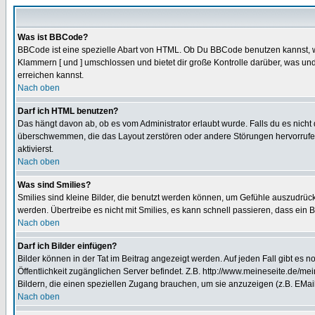
Was ist BBCode?
BBCode ist eine spezielle Abart von HTML. Ob Du BBCode benutzen kannst, wir
Klammern [ und ] umschlossen und bietet dir große Kontrolle darüber, was und
erreichen kannst.
Nach oben
Darf ich HTML benutzen?
Das hängt davon ab, ob es vom Administrator erlaubt wurde. Falls du es nicht 
überschwemmen, die das Layout zerstören oder andere Störungen hervorrufen 
aktivierst.
Nach oben
Was sind Smilies?
Smilies sind kleine Bilder, die benutzt werden können, um Gefühle auszudrücke
werden. Übertreibe es nicht mit Smilies, es kann schnell passieren, dass ein 
Nach oben
Darf ich Bilder einfügen?
Bilder können in der Tat im Beitrag angezeigt werden. Auf jeden Fall gibt es 
Öffentlichkeit zugänglichen Server befindet. Z.B. http://www.meineseite.de/mei
Bildern, die einen speziellen Zugang brauchen, um sie anzuzeigen (z.B. EMa
Nach oben