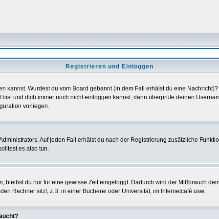
Registrieren und Einloggen
loggen kannst. Wurdest du vom Board gebannt (in dem Fall erhälst du eine Nachrich
t bist und dich immer noch nicht einloggen kannst, dann überprüfe deinen Username
guration vorliegen.
ministrators. Auf jeden Fall erhälst du nach der Registrierung zusätzliche Funktione
lltest es also tun.
n, bleibst du nur für eine gewisse Zeit eingeloggt. Dadurch wird der Mißbrauch de
n Rechner sitzt, z.B. in einer Bücherei oder Universität, im Internetcafé usw.
taucht?