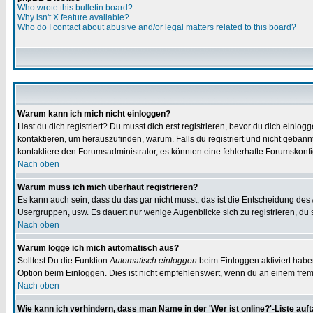
Who wrote this bulletin board?
Why isn't X feature available?
Who do I contact about abusive and/or legal matters related to this board?
Warum kann ich mich nicht einloggen?
Hast du dich registriert? Du musst dich erst registrieren, bevor du dich ein
kontaktieren, um herauszufinden, warum. Falls du registriert und nicht gebann
kontaktiere den Forumsadministrator, es könnten eine fehlerhafte Forumskonfi
Nach oben
Warum muss ich mich überhaut registrieren?
Es kann auch sein, dass du das gar nicht musst, das ist die Entscheidung des Ad
Usergruppen, usw. Es dauert nur wenige Augenblicke sich zu registrieren, du so
Nach oben
Warum logge ich mich automatisch aus?
Solltest Du die Funktion
Automatisch einloggen
beim Einloggen aktiviert habe
Option beim Einloggen. Dies ist nicht empfehlenswert, wenn du an einem fremde
Nach oben
Wie kann ich verhindern, dass man Name in der 'Wer ist online?'-Liste auf