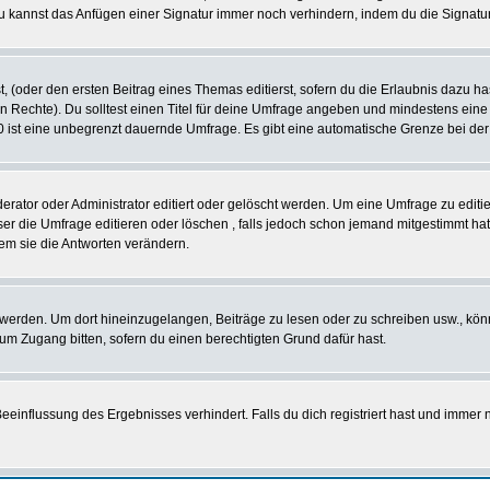
u kannst das Anfügen einer Signatur immer noch verhindern, indem du die Signatur
, (oder den ersten Beitrag eines Themas editierst, sofern du die Erlaubnis dazu has
chen Rechte). Du solltest einen Titel für deine Umfrage angeben und mindestens ein
, 0 ist eine unbegrenzt dauernde Umfrage. Es gibt eine automatische Grenze bei der 
tor oder Administrator editiert oder gelöscht werden. Um eine Umfrage zu editier
 die Umfrage editieren oder löschen , falls jedoch schon jemand mitgestimmt hat,
em sie die Antworten verändern.
rden. Um dort hineinzugelangen, Beiträge zu lesen oder zu schreiben usw., könn
 um Zugang bitten, sofern du einen berechtigten Grund dafür hast.
influssung des Ergebnisses verhindert. Falls du dich registriert hast und immer no