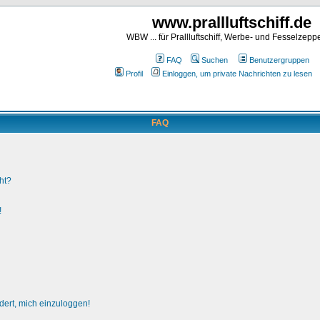
www.prallluftschiff.de
WBW ... für Prallluftschiff, Werbe- und Fesselzeppe
FAQ
Suchen
Benutzergruppen
Profil
Einloggen, um private Nachrichten zu lesen
FAQ
ht?
!
dert, mich einzuloggen!