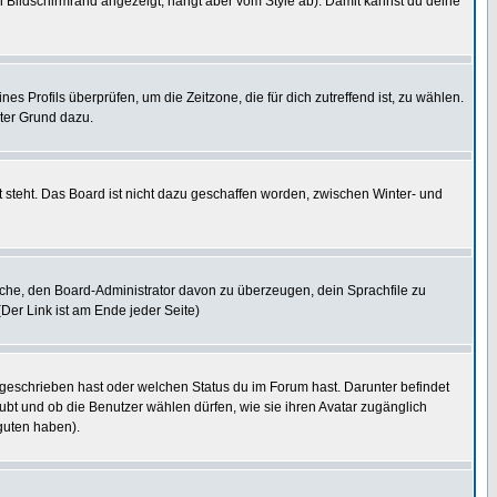
 Bildschirmrand angezeigt, hängt aber vom Style ab). Damit kannst du deine
nes Profils überprüfen, um die Zeitzone, die für dich zutreffend ist, zu wählen.
guter Grund dazu.
 steht. Das Board ist nicht dazu geschaffen worden, zwischen Winter- und
rsuche, den Board-Administrator davon zu überzeugen, dein Sprachfile zu
(Der Link ist am Ende jeder Seite)
 geschrieben hast oder welchen Status du im Forum hast. Darunter befindet
aubt und ob die Benutzer wählen dürfen, wie sie ihren Avatar zugänglich
guten haben).