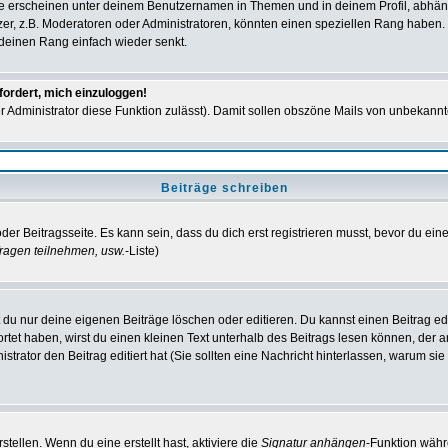
e erscheinen unter deinem Benutzernamen in Themen und in deinem Profil, abhän
r, z.B. Moderatoren oder Administratoren, könnten einen speziellen Rang haben. B
r deinen Rang einfach wieder senkt.
fordert, mich einzuloggen!
der Administrator diese Funktion zulässt). Damit sollen obszöne Mails von unbeka
Beiträge schreiben
der Beitragsseite. Es kann sein, dass du dich erst registrieren musst, bevor du e
ragen teilnehmen, usw.
-Liste)
du nur deine eigenen Beiträge löschen oder editieren. Du kannst einen Beitrag edi
ortet haben, wirst du einen kleinen Text unterhalb des Beitrags lesen können, der 
nistrator den Beitrag editiert hat (Sie sollten eine Nachricht hinterlassen, warum s
tellen. Wenn du eine erstellt hast, aktiviere die
Signatur anhängen
-Funktion währ