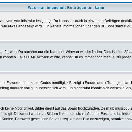
Was man in und mit Beiträgen tun kann
d vom Administrator festgelegt. Du kannst es auch in einzelnen Beiträgen deaktiv
 wie etwas angezeigt wird. Für weitere Informationen über den BBCode solltest du 
darfst, wirst Du nachher nur ein Klammer-Wirrwarr wieder finden. Dies ist eine
Sich
könnten. Falls HTML aktiviert wurde, kannst Du es immer noch manuell für jeden
n. Es werden nur kurze Codes benötigt, z.B. zeigt :) Freude und :( Traurigkeit an.
Beitrag dadurch völlig unübersichtlich wird. Ein Moderator könnte sich entschließen
noch keine Möglichkeit, Bilder direkt auf das Board hochzuladen. Deshalb musst du 
nbild.gif. Du kannst weder zu Bildern linken, die sich auf deiner Festplatte befinde
il-Konten, Passwort-geschützte Seiten usw). Um das Bild anzuzeigen, benutze ent