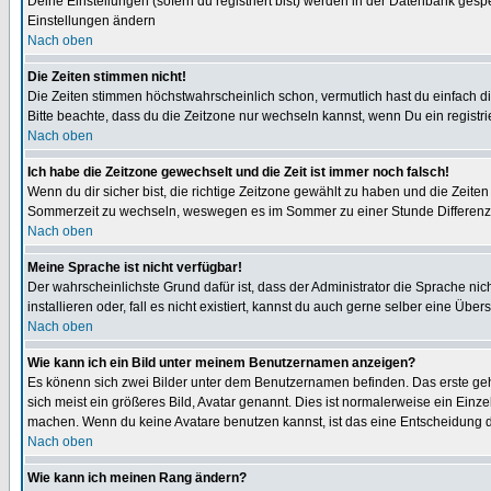
Deine Einstellungen (sofern du registriert bist) werden in der Datenbank gesp
Einstellungen ändern
Nach oben
Die Zeiten stimmen nicht!
Die Zeiten stimmen höchstwahrscheinlich schon, vermutlich hast du einfach die Ze
Bitte beachte, dass du die Zeitzone nur wechseln kannst, wenn Du ein registriert
Nach oben
Ich habe die Zeitzone gewechselt und die Zeit ist immer noch falsch!
Wenn du dir sicher bist, die richtige Zeitzone gewählt zu haben und die Zeit
Sommerzeit zu wechseln, weswegen es im Sommer zu einer Stunde Differenz
Nach oben
Meine Sprache ist nicht verfügbar!
Der wahrscheinlichste Grund dafür ist, dass der Administrator die Sprache nic
installieren oder, fall es nicht existiert, kannst du auch gerne selber eine Ü
Nach oben
Wie kann ich ein Bild unter meinem Benutzernamen anzeigen?
Es könenn sich zwei Bilder unter dem Benutzernamen befinden. Das erste gehö
sich meist ein größeres Bild, Avatar genannt. Dies ist normalerweise ein Einz
machen. Wenn du keine Avatare benutzen kannst, ist das eine Entscheidung de
Nach oben
Wie kann ich meinen Rang ändern?